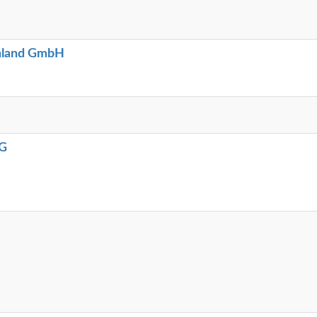
chland GmbH
AG