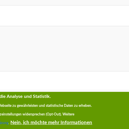
ie Analyse und Statistik.
Webseite zu gewährleisten und statistische Daten zu erheben.
ufs-Real-IT-ät!
Impressum
|
Kontakt
|
Daten
tzeinstellungen widersprechen (Opt-Out)
. Weitere
Nein, ich möchte mehr Informationen
lärung
.